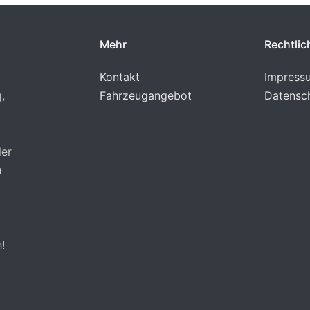
Mehr
Rechtlic
Kontakt
Impress
,
Fahrzeugangebot
Datensc
ler
u
!